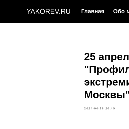
YAKOREV.RU
Главная
Обо 
25 апре
"Профил
экстрем
Москвы
2024-04-26 20:49