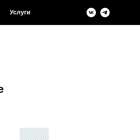
ь
Услуги
YAKOREV.RU
е